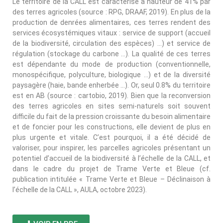
Le territoire de la CALL est caractérisé à hauteur de 41% par
des terres agricoles (source : RPG, DRAAF, 2019). En plus de la
production de denrées alimentaires, ces terres rendent des
services écosystémiqu
es vitaux : service de support (accueil
de la biodiversité, circulation des esp
èces) …) et service de
régulati
on (stockage du carbone …).
La qualité de ces terres
est dépendante du
mode de production (conventionnelle,
mon
ospécifique, polyculture, biologique
…) et de la diversité
paysagère (haie, bande enherbée …). Or, seul 0.8% du territoire
est en AB (source : cartobio, 2019). Bien que la reconversion
des terres agricoles en sites semi-naturels soit souvent
difficile du fait de la pression croissante du besoin alimentaire
et de foncier pour les constructions, elle devient de plus en
plus urgente et vitale. C’est pourquoi, il a été décidé de
valoriser, pour inspirer, les parcelles agricoles présentant un
potentiel d’accueil de la biodiversité à l’échelle de la CALL, et
dans le cadre du projet de Trame Verte et Bleue (cf.
publication intitulée « Trame Verte et Bleue – Déclinaison à
l’échelle de la CALL », AULA, octobre 2023).