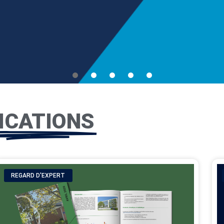
 DE
ICATIONS
ion de
REGARD D'EXPERT
t chaque
namiques de
s d’emploi de
 les toutes