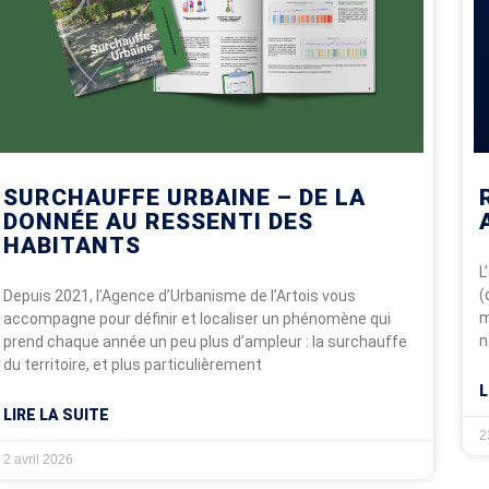
é de l’emploi
r en temps
es enjeux
SURCHAUFFE URBAINE – DE LA
DONNÉE AU RESSENTI DES
HABITANTS
L
(
Depuis 2021, l’Agence d’Urbanisme de l’Artois vous
m
accompagne pour définir et localiser un phénomène qui
n
prend chaque année un peu plus d’ampleur : la surchauffe
du territoire, et plus particulièrement
L
LIRE LA SUITE
2
2 avril 2026