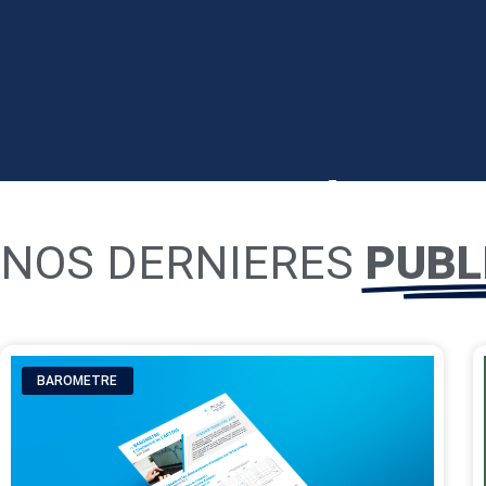
LE BAROMÈTRE
ECONOMIQUE #22
NOS DERNIERES
PUBL
L'ARTOIS
Le baromètre économique est une publicat
BAROMETRE
l’Agence d’Urbanisme de l’Artois, qui parai
trimestre pour suivre au plus près les dy
l’économie territoriale à l’échelle des Zone
Béthune et de Lens. Le baromètre présente