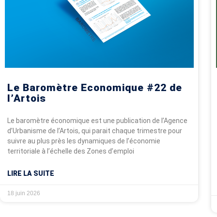
dernières données disponibles sur le march
et l’activité des entreprises, pour observe
réel la conjoncture et mieux appréhender l
économiques à venir sur le territoire.
PLUS D'INFOS
Le Baromètre Economique #22 de
l’Artois
Le baromètre économique est une publication de l’Agence
d’Urbanisme de l’Artois, qui parait chaque trimestre pour
suivre au plus près les dynamiques de l’économie
territoriale à l’échelle des Zones d’emploi
LIRE LA SUITE
18 juin 2026