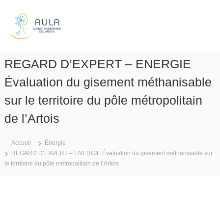
A
g
e
n
REGARD D’EXPERT – ENERGIE
c
e
Évaluation du gisement méthanisable
d
sur le territoire du pôle métropolitain
'
u
de l’Artois
r
b
Accueil
Énergie
a
REGARD D’EXPERT – ENERGIE Évaluation du gisement méthanisable sur
n
le territoire du pôle métropolitain de l’Artois
i
s
m
e
d