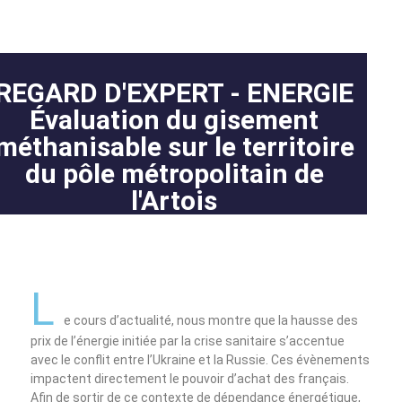
e
l
'
A
REGARD D'EXPERT - ENERGIE
r
Évaluation du gisement
t
méthanisable sur le territoire
o
i
du pôle métropolitain de
s
l'Artois
(
A
U
L
L
A
)
e cours d’actualité, nous montre que la hausse des
prix de l’énergie initiée par la crise sanitaire s’accentue
avec le conflit entre l’Ukraine et la Russie. Ces évènements
impactent directement le pouvoir d’achat des français.
Afin de sortir de ce contexte de dépendance énergétique,