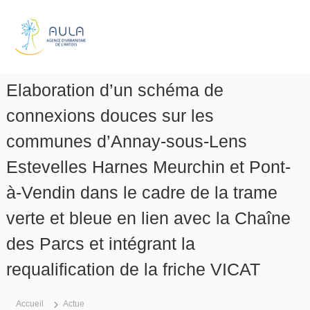
A
l
A
l
g
e
e
r
n
a
Elaboration d’un schéma de
c
u
e
c
connexions douces sur les
d
o
n
communes d’Annay-sous-Lens
'
t
u
Estevelles Harnes Meurchin et Pont-
e
r
n
b
à-Vendin dans le cadre de la trame
u
a
verte et bleue en lien avec la Chaîne
n
i
des Parcs et intégrant la
s
requalification de la friche VICAT
m
e
d
Accueil
Actue