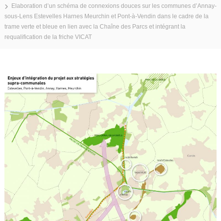
Elaboration d’un schéma de connexions douces sur les communes d’Annay-
e
sous-Lens Estevelles Harnes Meurchin et Pont-à-Vendin dans le cadre de la
l
trame verte et bleue en lien avec la Chaîne des Parcs et intégrant la
'
requalification de la friche VICAT
A
r
t
o
i
s
(
A
U
L
A
)