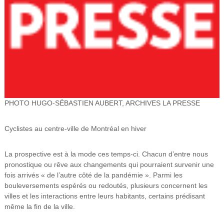
e
l
'
A
r
t
o
i
PHOTO HUGO-SÉBASTIEN AUBERT, ARCHIVES LA PRESSE
s
(
A
Cyclistes au centre-ville de Montréal en hiver
U
L
La prospective est à la mode ces temps-ci. Chacun d’entre nous
A
pronostique ou rêve aux changements qui pourraient survenir une
fois arrivés « de l’autre côté de la pandémie ». Parmi les
)
bouleversements espérés ou redoutés, plusieurs concernent les
villes et les interactions entre leurs habitants, certains prédisant
même la fin de la ville.