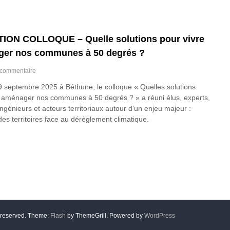
O
N
A
T
E
ION COLLOQUE – Quelle solutions pour vivre
L
ger nos communes à 50 degrés ?
I
E
s
 commentaire
R
u
F
9 septembre 2025 à Béthune, le colloque « Quelles solutions
r
N
t aménager nos communes à 50 degrés ? » a réuni élus, experts,
R
A
E
ingénieurs et acteurs territoriaux autour d’un enjeu majeur :
U
S
des territoires face au dérèglement climatique.
–
T
A
I
Q
T
U
U
A
T
-
I
P
O
L
N
A
C
N
O
N
s reserved. Theme:
Flash
by ThemeGrill. Powered by
WordPress
L
I
L