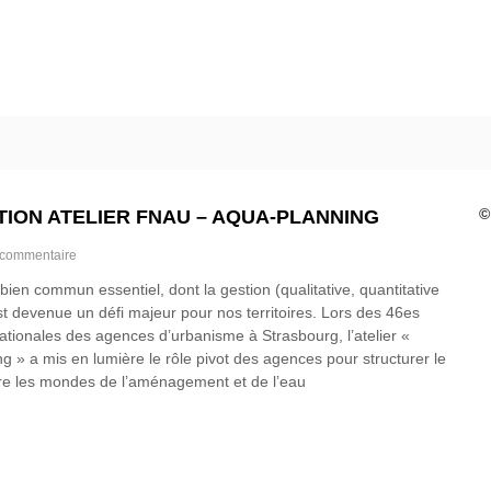
©
TION ATELIER FNAU – AQUA-PLANNING
s
 commentaire
u
bien commun essentiel, dont la gestion (qualitative, quantitative
r
est devenue un défi majeur pour nos territoires. Lors des 46es
R
E
ationales des agences d’urbanisme à Strasbourg, l’atelier «
S
g » a mis en lumière le rôle pivot des agences pour structurer le
T
re les mondes de l’aménagement et de l’eau
I
T
U
T
I