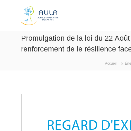
A
A
l
g
l
e
e
n
r
c
a
Promulgation de la loi du 22 Août 
e
u
d
c
renforcement de le résilience face
'
o
n
u
Accueil
Éne
t
r
e
b
n
a
u
n
i
s
m
e
d
e