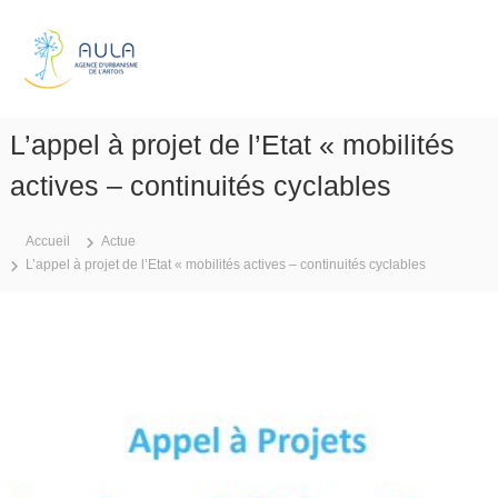
A
l
A
l
g
e
e
r
n
a
L’appel à projet de l’Etat « mobilités
c
u
e
c
actives – continuités cyclables
d
o
n
'
Accueil
Actue
t
u
L’appel à projet de l’Etat « mobilités actives – continuités cyclables
e
r
n
b
u
a
n
i
s
m
e
d