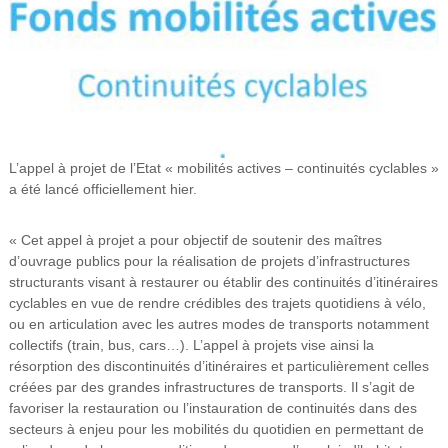
e
l
'
A
r
t
o
L’appel à projet de l’Etat « mobilités actives – continuités cyclables »
i
a été lancé officiellement hier.
s
(
« Cet appel à projet a pour objectif de soutenir des maîtres
A
d’ouvrage publics pour la réalisation de projets d’infrastructures
U
structurants visant à restaurer ou établir des continuités d’itinéraires
L
cyclables en vue de rendre crédibles des trajets quotidiens à vélo,
ou en articulation avec les autres modes de transports notamment
A
collectifs (train, bus, cars…). L’appel à projets vise ainsi la
)
résorption des discontinuités d’itinéraires et particulièrement celles
créées par des grandes infrastructures de transports. Il s’agit de
favoriser la restauration ou l’instauration de continuités dans des
secteurs à enjeu pour les mobilités du quotidien en permettant de