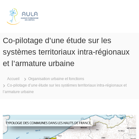
A
l
A
l
g
e
e
r
n
a
Co-pilotage d’une étude sur les
c
u
e
c
systèmes territoriaux intra-régionaux
d
o
n
et l’armature urbaine
'
t
u
e
r
Accueil
Organisation urbaine et fonctions
n
b
Co-pilotage d’une étude sur les systèmes territoriaux intra-régionaux et
u
a
l’armature urbaine
n
i
s
m
e
d