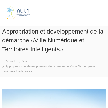
A
l
A
l
g
e
e
r
n
a
Appropriation et développement de la
c
u
e
c
démarche «Ville Numérique et
d
o
n
Territoires Intelligents»
'
t
u
e
r
Accueil
Actue
n
b
Appropriation et développement de la démarche «Ville Numérique et
u
a
Territoires Intelligents»
n
i
s
m
e
d