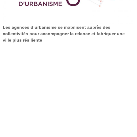
e
l
'
A
Les agences d’urbanisme se mobilisent auprès des
collectivités pour accompagner la relance et fabriquer une
r
ville plus résiliente
t
o
i
s
(
A
U
L
A
)